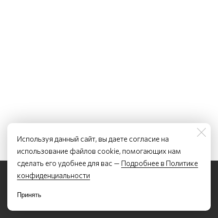
Используя данный сайт, вы даете согласие на
использование файлов cookie, помогающих нам
сделать его удобнее для вас —
Подробнее в Политике
©2022 - 2026 Курсы устного перевода и китайского языка Лян Лэтянь
конфиденциальности
По всем вопросам обращаться по почте:
letiancourses@list.ru
ИП Лян Лэтянь, ОГРНИП 317784700351507, ИНН 780254224050
Политика конфиденциальности
Принять
Договор-оферта
Образовательная лицензия