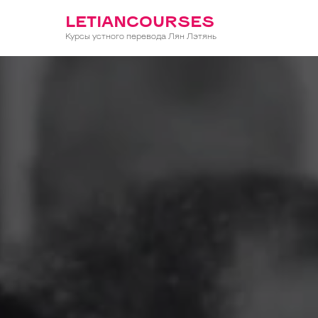
LETIANCOURSES
Курсы устного перевода Лян Лэтянь