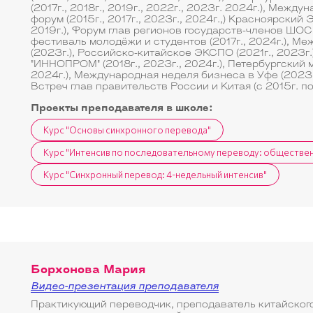
(2017г., 2018г., 2019г., 2022г., 2023г. 2024г.), Меж
форум (2015г., 2017г., 2023г., 2024г.,) Красноярский 
2019г.), Форум глав регионов государств-членов ШОС (
фестиваль молодёжи и студентов (2017г., 2024г.), М
(2023г.), Российско-китайское ЭКСПО (2021г., 2023
"ИННОПРОМ" (2018г., 2023г., 2024г.), Петербургский
2024г.), Международная неделя бизнеса в Уфе (2023
Встреч глав правительств России и Китая (с 2015г. по
Проекты преподавателя в школе:
Курс "Основы синхронного перевода"
Курс "Интенсив по последовательному переводу: обществен
Курс "Синхронный перевод: 4-недельный интенсив"
Борхонова Мария
Видео-презентация преподавателя
Практикующий переводчик, преподаватель китайского