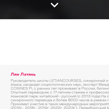
Лян Лэтянь
Руководитель школы LETIANCOURSES, синхронный и 
языка, кандидат социологических наук, эксперт Меж
COSINES Pi, с ранних лет проживает в России, билинг
Опытный переводчик с 17-летним стажем и професси
языковой паре: китайский - русский (с 2013 года).На
синхронного перевода и более 8000 часов в рамках
Принимал участие в таких международных мероприят
(2015г., 2018г., 2019г. 2022г, 2023г.), Петербургс