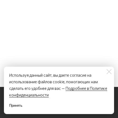
Используя данный сайт, вы даете согласие на
использование файлов cookie, помогающих нам
сделать его удобнее для вас —
Подробнее в Политике
©2022 - 2026 Курсы устного перевода и китайского языка Лян Лэтянь
конфиденциальности
По всем вопросам обращаться по почте:
letiancourses@list.ru
ИП Лян Лэтянь, ОГРНИП 317784700351507, ИНН 780254224050
Политика конфиденциальности
Принять
Договор-оферта
Образовательная лицензия