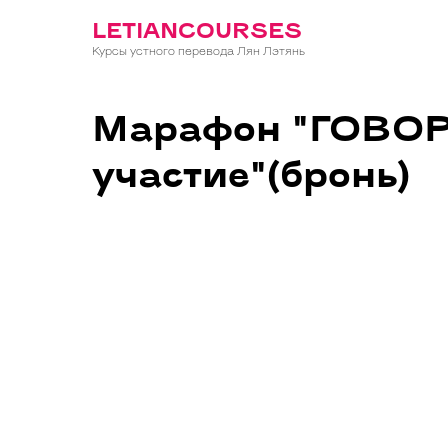
LETIANCOURSES
Курсы устного перевода Лян Лэтянь
Марафон "ГОВОР
участие"(бронь)