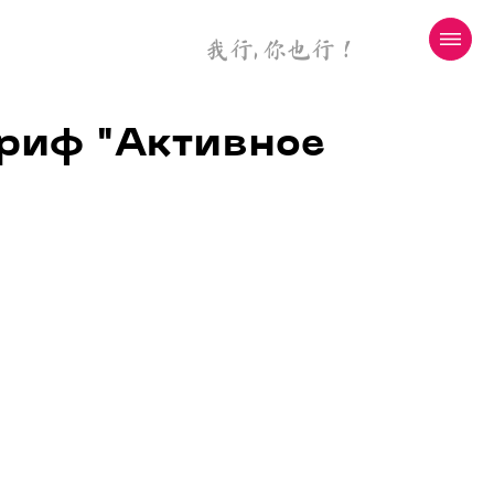
我行, 你也行！
иф "Активное