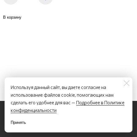
В корзину
Используя данный сайт, вы даете согласие на
использование файлов cookie, помогающих нам
сделать его удобнее для вас —
Подробнее в Политике
©2022 - 2026 Курсы устного перевода и китайского языка Лян Лэтянь
конфиденциальности
По всем вопросам обращаться по почте:
letiancourses@list.ru
ИП Лян Лэтянь, ОГРНИП 317784700351507, ИНН 780254224050
Политика конфиденциальности
Принять
Договор-оферта
Образовательная лицензия