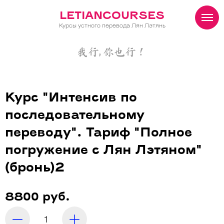
LETIANCOURSES
Курсы устного перевода Лян Лэтянь
我行, 你也行！
Курс "Интенсив по
последовательному
переводу". Тариф "Полное
погружение с Лян Лэтяном"
(бронь)2
8800 руб.