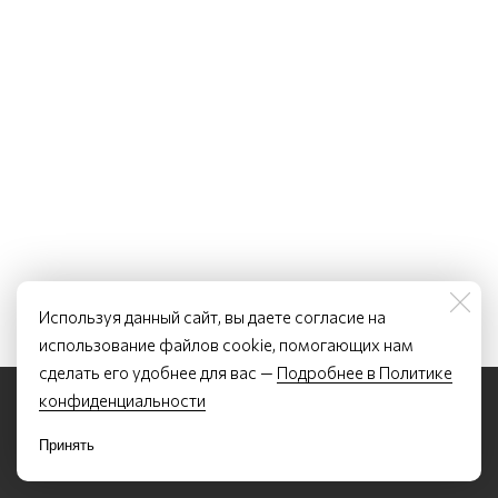
Используя данный сайт, вы даете согласие на
использование файлов cookie, помогающих нам
сделать его удобнее для вас —
Подробнее в Политике
©2022 - 2026 Курсы устного перевода и китайского языка Лян Лэтянь
конфиденциальности
По всем вопросам обращаться по почте:
letiancourses@list.ru
ИП Лян Лэтянь, ОГРНИП 317784700351507, ИНН 780254224050
Политика конфиденциальности
Принять
Договор-оферта
Образовательная лицензия