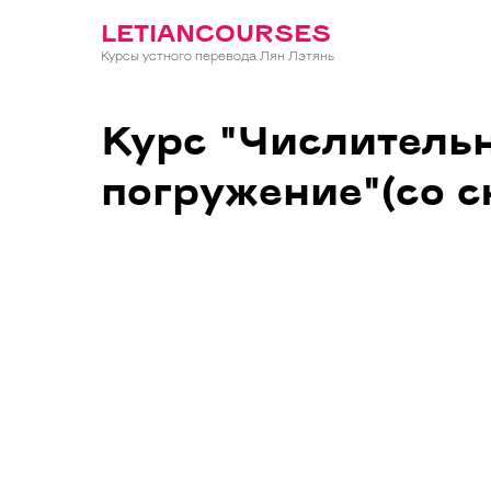
LETIANCOURSES
Курсы устного перевода Лян Лэтянь
Курс "Числительн
погружение"(со 