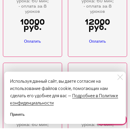
урока: 60 мин;
урока: 60 мин;
- оплата за 8
- оплата за 8
уроков
уроков
10000
12000
руб.
руб.
Оплатить
Оплатить
Тариф
Тариф
Используя данный сайт, вы даете согласие на
"Подготовка
"Мини-
использование файлов cookie, помогающих нам
к HSK"
группа"
сделать его удобнее для вас —
Подробнее в Политике
- группы по 4
- группы по 2
конфиденциальности
человека;
человека;
- 2 урока в
- 2 урока в
неделю;
неделю;
Принять
- длительность
- длительность
Наверх
урока: 60 мин;
урока: 60 мин;