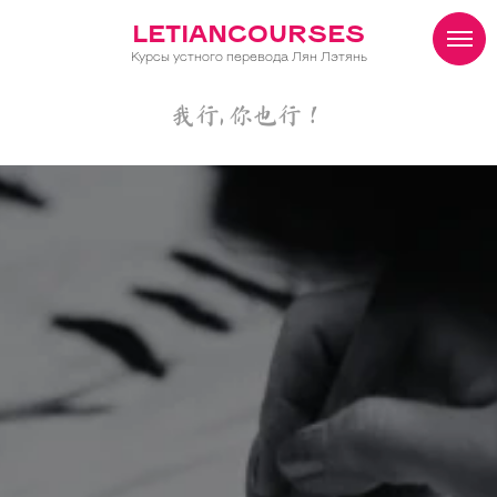
LETIANCOURSES
Курсы устного перевода Лян Лэтянь
我行, 你也行！