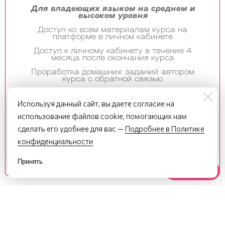
Для владеющих языком на среднем и
высоком уровня
Доступ ко всем материалам курса на
платформе в личном кабинете
Доступ к личному кабинету в течение 4
месяца после окончания курса
Проработка домашних заданий автором
курса с обратной связью
Общий чат в Telegram-канале
Используя данный сайт, вы даете согласие на
Электронный сертификат о прохождении
курса
использование файлов cookie, помогающих нам
сделать его удобнее для вас —
Подробнее в Политике
2 промежуточных вебинара с разбором
домашних заданий и выполнением
конфиденциальности
тренировочных упражнений
Еженедельная контрольная работа с
Принять
обратной связью
Наверх
Тариф "Постановка"