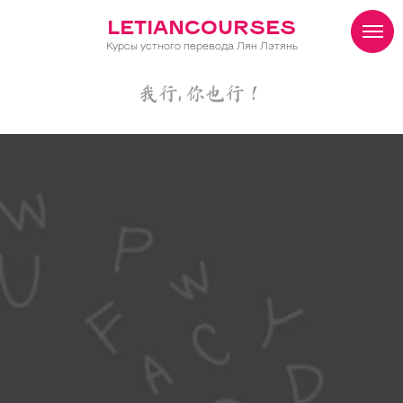
LETIANCOURSES
Курсы устного перевода Лян Лэтянь
我行, 你也行！